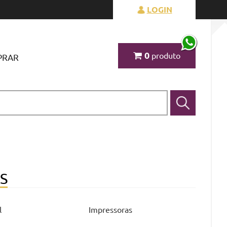
LOGIN
0 
produto
PRAR
S
l
Impressoras