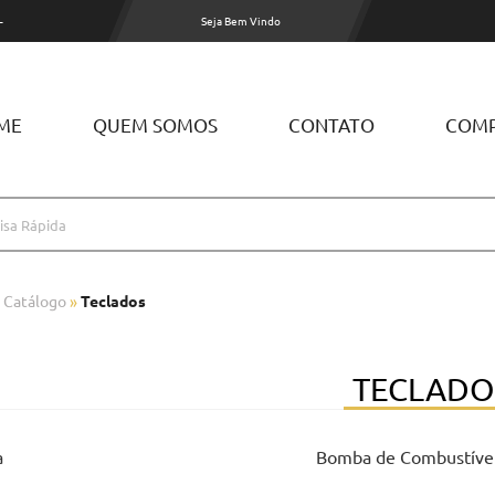
-
Seja Bem Vindo
ME
QUEM SOMOS
CONTATO
COM
»
Catálogo
»
Teclados
TECLADO
a
Bomba de Combustíve