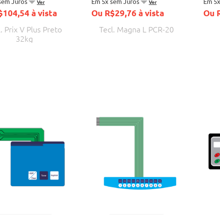
sem Juros
Em 5x sem Juros
Em 5x
Ver
Ver
104,54 à vista
Ou R$29,76 à vista
Ou R
. Prix V Plus Preto
Tecl. Magna L PCR-20
32kg