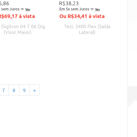
6,86
R$38,23
 sem Juros
Em 5x sem Juros
Ver
Ver
$69,17 à vista
Ou R$34,41 à vista
. Digitron 04 T 06 Dig
Tecl. 3400 Flex (Saída
(Visor Maior)
Lateral)
Próximo
7
8
9
»