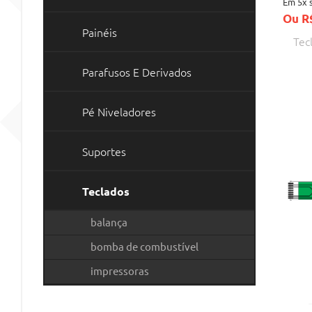
Em 5x 
Ou R$
Painéis
Tecl
Parafusos E Derivados
Pé Niveladores
Suportes
Teclados
balança
bomba de combustível
impressoras