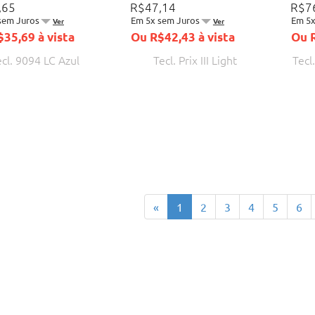
,65
R$47,14
R$7
sem Juros
Em 5x sem Juros
Em 5x
Ver
Ver
35,69 à vista
Ou R$42,43 à vista
Ou R
ecl. 9094 LC Azul
Tecl. Prix III Light
Tecl
Anterior
«
1
2
3
4
5
6